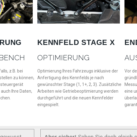
ERUNG
KENNFELD STAGE X
EN
 BENCH
OPTIMIERUNG
AU
ls, z.B. bei
Optimierung Ihres Fahrzeugs inklusive der
Vor de
tellen zu können,
Anfertigung des Kennfelds je nach
gründl
rsteuergerät
gewünschter Stage (1, 1+, 2, 3). Zusätzliche
Messu
 auch Ihre Daten,
Arbeiten wie Getriebeoptimierung werden
eine u
uchen.
durchgeführt und die neuen Kennfelder
überla
eingespielt.
garant
 gewusst,
Sehen Sie doch gleich s