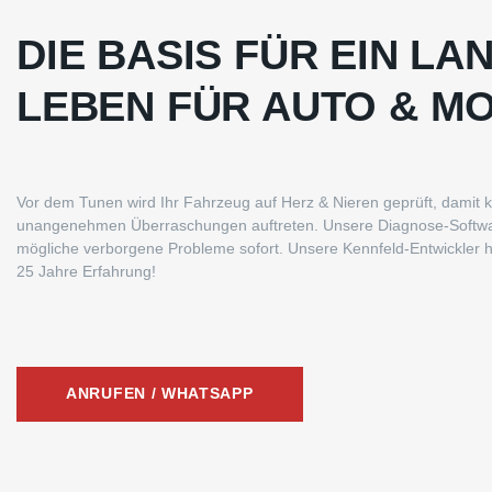
DIE BASIS FÜR EIN LA
LEBEN FÜR AUTO & M
Vor dem Tunen wird Ihr Fahrzeug auf Herz & Nieren geprüft, damit 
unangenehmen Überraschungen auftreten. Unsere Diagnose-Softwa
mögliche verborgene Probleme sofort. Unsere Kennfeld-Entwickler 
25 Jahre Erfahrung!
ANRUFEN / WHATSAPP