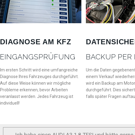
DIAGNOSE AM KFZ
DATENSICH
EINGANGSPRÜFUNG
BACKUP PER
Im ersten Schritt wird eine umfangreiche
Um die Daten gegebenenfal
Diagnose Ihres Fahrzeuges durchgeführt.
einem Verkauf wiederhers
Auf diese Weise können wir mögliche
wird ein Backup am Moto
Probleme erkennen, bevor Arbeiten
durchgeführt. Dies sichert
veranlasst werden. Jedes Fahrzeug ist
falls später Fragen aufta
individuell!
Ich habe einen AUDI A3 1.8 TFSI und hätte gerne