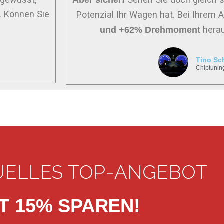
Aber sicher!
. Können Sie
Potenzial Ihr Wagen hat. Bei Ihrem
hera
und +62% Drehmoment
Tino Sc
Chiptunin
UELLES TOP-ANGEBOT
T 15% SPAREN!