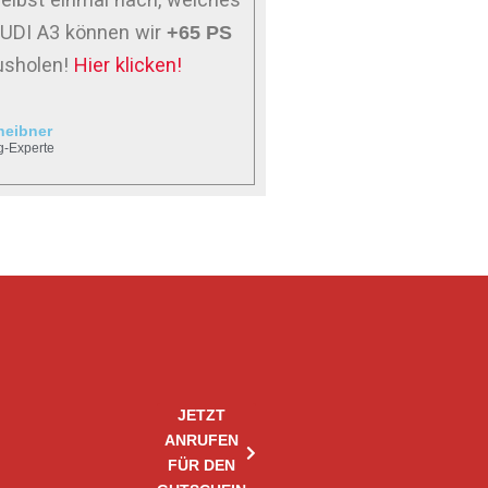
 AUDI A3 können wir
+65 PS
usholen!
Hier klicken!
heibner
g-Experte
JETZT
ANRUFEN
FÜR DEN