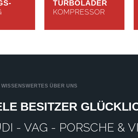
GS-
TURBOLADER
G
KOMPRESSOR
WISSENSWERTES ÜBER UNS
ELE BESITZER GLÜCKL
I - VAG - PORSCHE & 